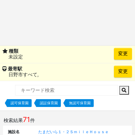
種類
未設定
最寄駅
日野市すべて,
認可保育園
認証保育園
無認可保育園
71
検索結果
件
施設名
たまだいら１・２ＳｍｉｌｅＨｏｕｓｅ