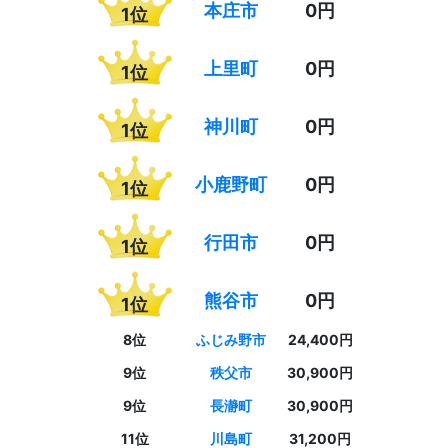
本庄市
0円
1位
上里町
0円
1位
神川町
0円
1位
小鹿野町
0円
1位
行田市
0円
1位
熊谷市
0円
1位
8位
ふじみ野市
24,400円
9位
秩父市
30,900円
9位
長瀞町
30,900円
11位
川島町
31,200円