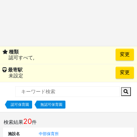
種類
認可すべて,
最寄駅
未設定
認可保育園
無認可保育園
20
検索結果
件
施設名
中部保育所