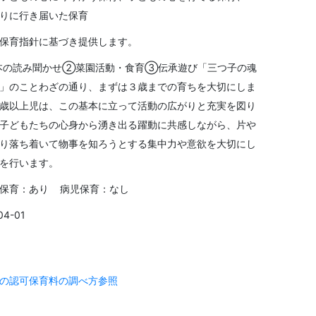
りに行き届いた保育
保育指針に基づき提供します。
本の読み聞かせ②菜園活動・食育③伝承遊び「三つ子の魂
」のことわざの通り、まずは３歳までの育ちを大切にしま
歳以上児は、この基本に立って活動の広がりと充実を図り
子どもたちの心身から湧き出る躍動に共感しながら、片や
り落ち着いて物事を知ろうとする集中力や意欲を大切にし
を行います。
保育：あり 病児保育：なし
04-01
の認可保育料の調べ方参照