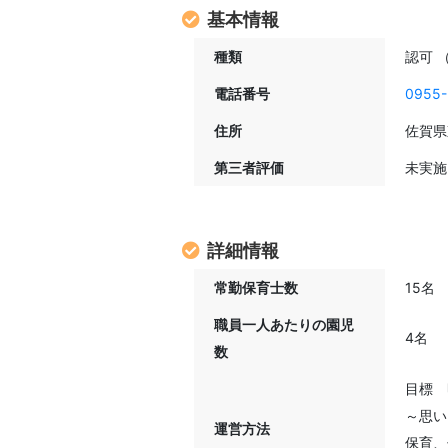
基本情報
種類
認可 
電話番号
0955-
住所
佐賀県
第三者評価
未実
詳細情報
常勤保育士数
15名
職員一人あたりの園児
4名
数
目標 
～思い
運営方法
保育、