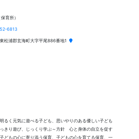
（保育所）
52-6813
東松浦郡玄海町大字平尾886番地1
施
明るく元気に遊べる子ども、思いやりのある優しい子ども
っきり遊び、じっくり学ぶ～方針 心と身体の自立を促す
子どもの心に寄り添う保育、子どもの心を育てる保育、一