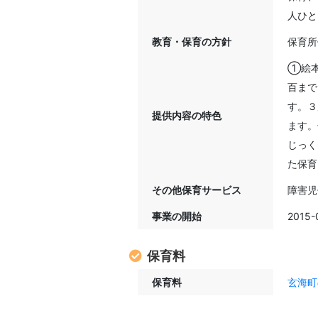
人ひと
教育・保育の方針
保育所
①絵
百まで
す。３
提供内容の特色
ます。
じっく
た保育
その他保育サービス
障害児
事業の開始
2015-
保育料
保育料
玄海町