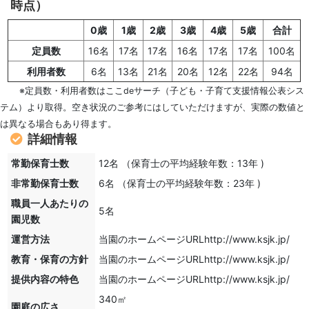
時点）
0歳
1歳
2歳
3歳
4歳
5歳
合計
定員数
16名
17名
17名
16名
17名
17名
100名
利用者数
6名
13名
21名
20名
12名
22名
94名
※定員数・利用者数はここdeサーチ（子ども・子育て支援情報公表シス
テム）より取得。空き状況のご参考にはしていただけますが、実際の数値と
は異なる場合もあり得ます。
詳細情報
常勤保育士数
12名 （保育士の平均経験年数：13年 )
非常勤保育士数
6名 （保育士の平均経験年数：23年 )
職員一人あたりの
5名
園児数
運営方法
当園のホームページURLhttp://www.ksjk.jp/
教育・保育の方針
当園のホームページURLhttp://www.ksjk.jp/
提供内容の特色
当園のホームページURLhttp://www.ksjk.jp/
340㎡
園庭の広さ