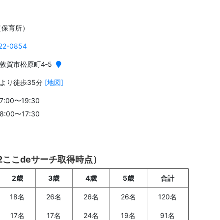
（保育所）
22-0854
敦賀市松原町4‐5
より徒歩35分
[地図]
:00〜19:30
:00〜17:30
施
02ここdeサーチ取得時点）
2歳
3歳
4歳
5歳
合計
18名
26名
26名
26名
120名
17名
17名
24名
19名
91名