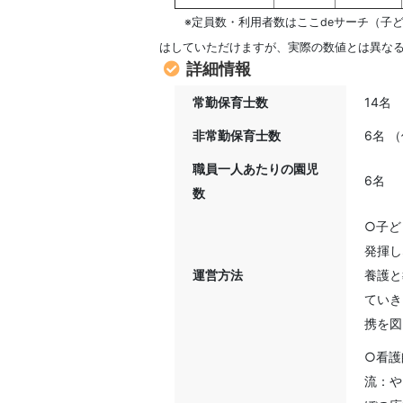
※定員数・利用者数はここdeサーチ（子
はしていただけますが、実際の数値とは異な
詳細情報
常勤保育士数
14名
非常勤保育士数
6名 
職員一人あたりの園児
6名
数
○子ど
発揮し
運営方法
養護と
ていき
携を図
○看護
流：や