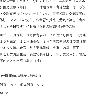
援隊○子育て支援・「なかよしらんど」…園開放（毎週木
）園庭開放（毎日）・一日体験保育・育児教室・オープン
・○親支援（ほっとハートたいむ・育児相談）○保護者の
体験（ママ・パパ先生）○食育の推進（元気で楽しく食べ
子どもを目指す）○お泊り保育の実施○行事の充実
園式 ５月遠足 ６月保育参加 ７月お泊り保育 ９月運
１０月遠足 １２月発表会 ３月卒園式園庭の畑で野菜作
ッキング等の食育、毎月避難訓練（火事・地震・原子
月ごとのお誕生会、英語であそぼう（年長児のみ）、地域
者の方との交流（夏まつり）
の公園面積の記載の場合あり
保育：あり 病児保育：なし
04-01