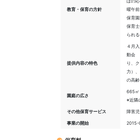
ぼの応
教育・保育の方針
曜午前
保育園
保育士
られる
４月入
動会 
提供内容の特色
り、ク
力）、
の高齢
665㎡
園庭の広さ
※近隣
その他保育サービス
障害児
事業の開始
2015-