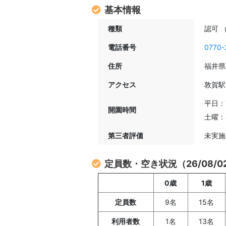
基本情報
種類
認可 
電話番号
0770-
住所
福井県
アクセス
敦賀駅
平日：7
開園時間
土曜：8
第三者評価
未実
定員数・空き状況（26/08/
0歳
1歳
定員数
9名
15名
利用者数
1名
13名