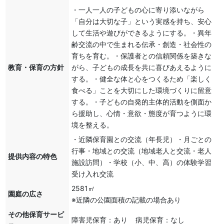
・一人一人の子どもの心に寄り添いながら
「自分は大切な子」という実感を持ち、安心
して生活や遊びができるようにする。・異年
齢交流の中で生まれる伝承・創造・社会性の
育ちを育む。・保護者との信頼関係を築きな
教育・保育の方針
がら、子どもの成長を共に喜びあえるように
する。・健全な体と心をつくるため「楽しく
食べる」ことを大切にした環境づくりに留意
する。・子どもの自発的主体的活動を側面か
ら援助し、心情・意欲・態度が育つように環
境を整える。
・近隣保育園との交流（年長児）・月ごとの
行事・地域との交流（地域老人と交流・老人
提供内容の特色
施設訪問）・学校（小、中、高）の体験学習
受け入れ交流
2581㎡
園庭の広さ
※近隣の公園面積の記載の場合あり
その他保育サービ
障害児保育：あり 病児保育：なし