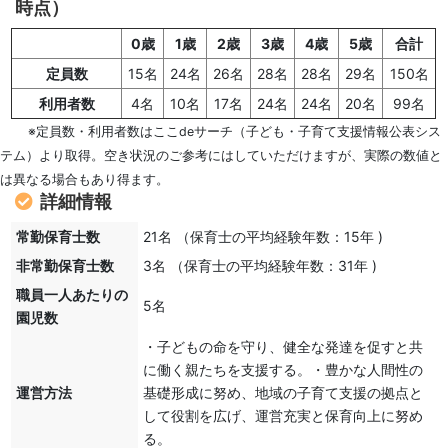
時点）
0歳
1歳
2歳
3歳
4歳
5歳
合計
定員数
15名
24名
26名
28名
28名
29名
150名
利用者数
4名
10名
17名
24名
24名
20名
99名
※定員数・利用者数はここdeサーチ（子ども・子育て支援情報公表シス
テム）より取得。空き状況のご参考にはしていただけますが、実際の数値と
は異なる場合もあり得ます。
詳細情報
常勤保育士数
21名 （保育士の平均経験年数：15年 )
非常勤保育士数
3名 （保育士の平均経験年数：31年 )
職員一人あたりの
5名
園児数
・子どもの命を守り、健全な発達を促すと共
に働く親たちを支援する。・豊かな人間性の
運営方法
基礎形成に努め、地域の子育て支援の拠点と
して役割を広げ、運営充実と保育向上に努め
る。