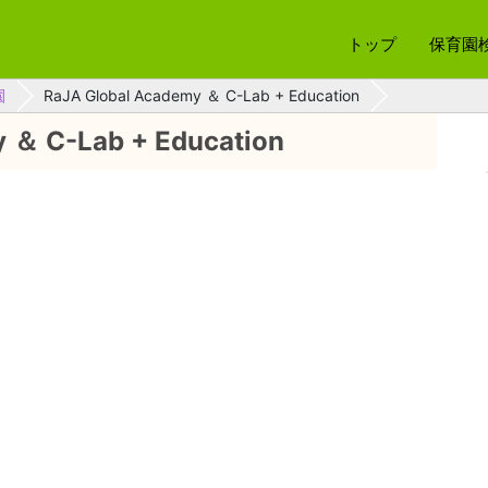
トップ
保育園
園
RaJA Global Academy ＆ C-Lab + Education
 ＆ C-Lab + Education