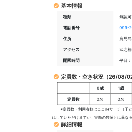
基本情報
種類
無認可
電話番号
099-2
住所
鹿児島
アクセス
武之橋
開園時間
平日：8
定員数・空き状況（26/08/
0歳
1歳
定員数
0名
0名
※定員数・利用者数はここdeサーチ（子
はしていただけますが、実際の数値とは異な
詳細情報