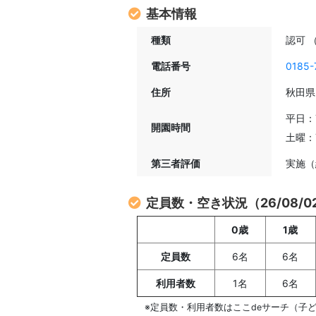
基本情報
種類
認可 
電話番号
0185-
住所
秋田県
平日：7
開園時間
土曜：7
第三者評価
実施
定員数・空き状況（26/08/
0歳
1歳
定員数
6名
6名
利用者数
1名
6名
※定員数・利用者数はここdeサーチ（子