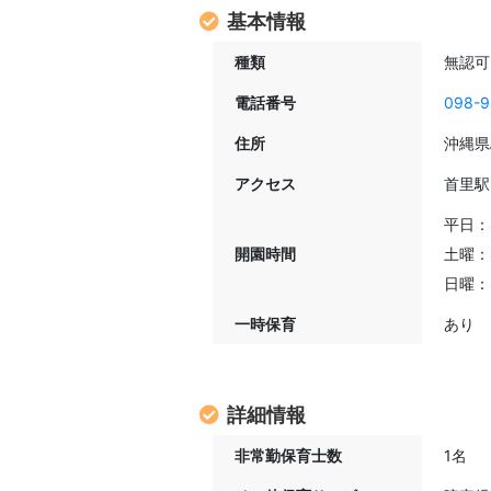
基本情報
種類
無認可
電話番号
098-9
住所
沖縄県
アクセス
首里駅
平日：8
開園時間
土曜：8
日曜：8
一時保育
あり
詳細情報
非常勤保育士数
1名