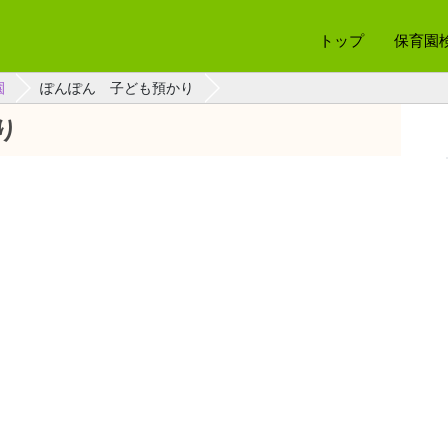
トップ
保育園
園
ぽんぽん 子ども預かり
り