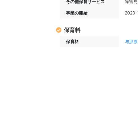
その他保育サービス
障害児
事業の開始
2020-
保育料
保育料
与那原