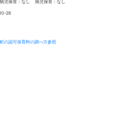
病児保育：なし 病児保育：なし
10-26
町の認可保育料の調べ方参照