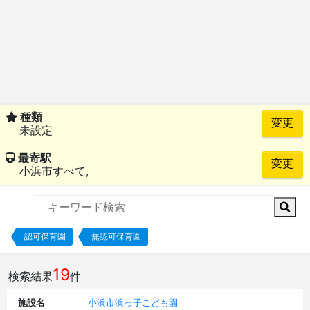
種類
未設定
最寄駅
小浜市すべて,
認可保育園
無認可保育園
19
検索結果
件
施設名
小浜市浜っ子こども園