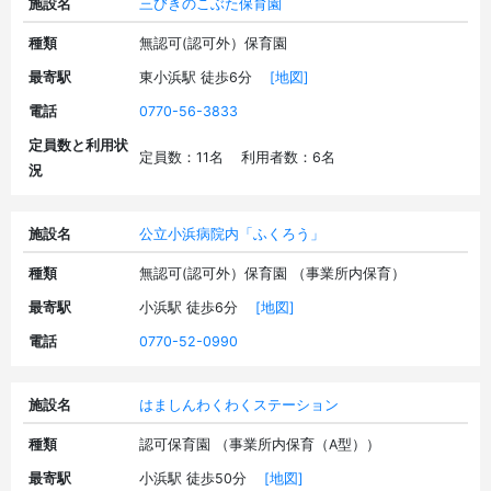
施設名
三びきのこぶた保育園
種類
無認可(認可外）保育園
最寄駅
東小浜駅 徒歩6分
[地図]
電話
0770-56-3833
定員数と利用状
定員数：11名 利用者数：6名
況
施設名
公立小浜病院内「ふくろう」
種類
無認可(認可外）保育園 （事業所内保育）
最寄駅
小浜駅 徒歩6分
[地図]
電話
0770-52-0990
施設名
はましんわくわくステーション
種類
認可保育園 （事業所内保育（A型））
最寄駅
小浜駅 徒歩50分
[地図]