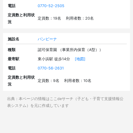
電話
0770-52-2505
定員数と利用状
定員数：19名 利用者数：20名
況
施設名
バンビーナ
種類
認可保育園 （事業所内保育（A型））
最寄駅
東小浜駅 徒歩14分
[地図]
電話
0770-56-2631
定員数と利用状
定員数：9名 利用者数：10名
況
出典：本ページの情報はここdeサーチ（子ども・子育て支援情報公
表システム）を元に作成しています