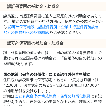
認証保育園の補助金・助成金
練馬区には認証保育園に通うご家庭向けの補助金がありま
す。 補助の支給条件や申請方法は、練馬区の公式ページか
ら
認可外保育施設（認証保育所・企業主導型保育施設含
む）の保育料への各種助成
をご確認ください。
認可外保育園の補助金・助成金
認可外保育園の補助金には、「国の施策の保育無償化」で
受けられる全国共通の補助金と、「自治体独自の補助」の
2種類があります。
国の施策（保育の無償化）による認可外保育料補助
住民税非課税世帯で保育認定のある0～2歳児は月額上限
42,000円、保育認定のある3～5歳児は月額上限37,000円
の補助給付を受けられます。
詳細は
こども家庭庁の幼児教育・保育の無償化概要
にも記
載がある通り、自治体への申請となるため、練馬区に申請