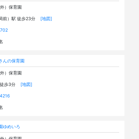
可外）保育園
局前）駅 徒歩23分
[地図]
702
2名
さんの保育園
可外）保育園
 徒歩3分
[地図]
4216
2名
園ゆめいろ
可外）保育園