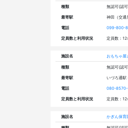
種類
無認可(認
最寄駅
神田（交通
電話
099-800-8
定員数と利用状況
定員数：1
施設名
おもちゃ屋
種類
無認可(認
最寄駅
いづろ通駅
電話
080-8570-
定員数と利用状況
定員数：1
施設名
かぎん保育
種類
無認可(認