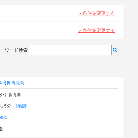
> 条件を変更する
> 条件を変更する
ーワード検索
保育園鹿児島
可外）保育園
徒歩5分
[地図]
985
2名