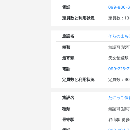
電話
099-800-
定員数と利用状況
定員数：1
施設名
そらのまち
種類
無認可(認
最寄駅
天文館通駅
電話
099-225-7
定員数と利用状況
定員数：6
施設名
たにっこ保
種類
無認可(認
最寄駅
谷山駅 徒