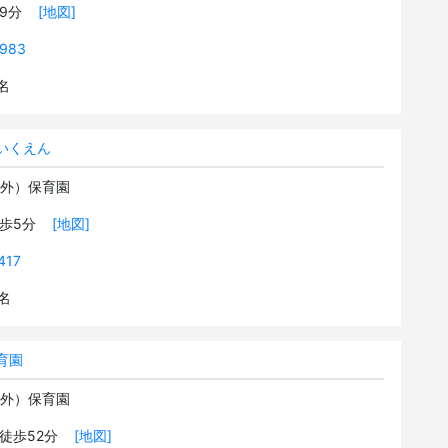
歩9分
[地図]
9983
2名
いくえん
可外）保育園
徒歩5分
[地図]
417
9名
育園
可外）保育園
 徒歩52分
[地図]