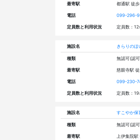
最寄駅
都通駅 徒
電話
099-296-
定員数と利用状況
定員数：1
施設名
きらりのほ
種類
無認可(認
最寄駅
慈眼寺駅 
電話
099-230-7
定員数と利用状況
定員数：1
施設名
すこやか保
種類
無認可(認
最寄駅
上伊集院駅