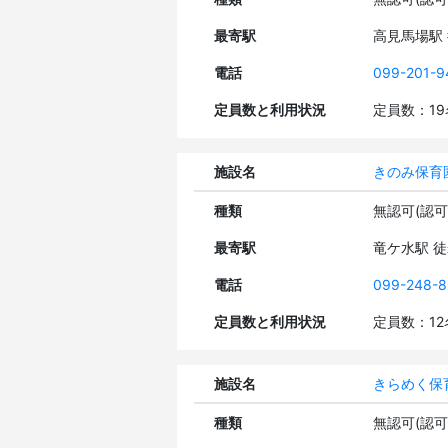
最寄駅
高見馬場駅
電話
099-201-9
定員数と利用状況
定員数：1
施設名
きのみ保育
種類
無認可(認
最寄駅
竜ケ水駅 
電話
099-248-
定員数と利用状況
定員数：1
施設名
きらめく保
種類
無認可(認