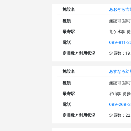
施設名
あおぞら吉
種類
無認可(認
最寄駅
竜ケ水駅 
電話
099-811-2
定員数と利用状況
定員数：1
施設名
あすなろ幼
種類
無認可(認
最寄駅
谷山駅 徒
電話
099-269-3
定員数と利用状況
定員数：2