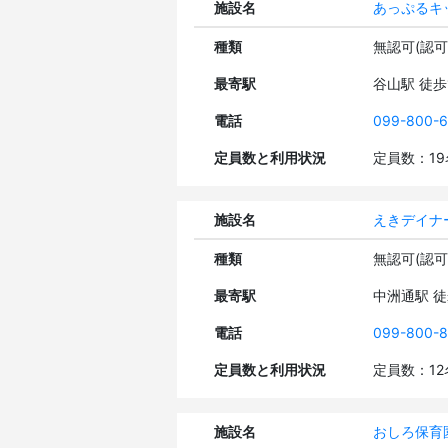
施設名
あっぷるキ
種類
無認可(認
最寄駅
谷山駅 徒
電話
099-800-6
定員数と利用状況
定員数：1
施設名
えきデイナ
種類
無認可(認
最寄駅
中洲通駅 
電話
099-800-8
定員数と利用状況
定員数：1
施設名
おしろ保育