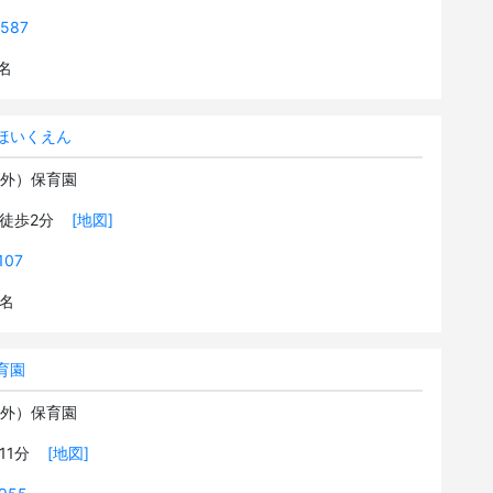
6587
3名
ほいくえん
可外）保育園
 徒歩2分
[地図]
107
0名
育園
可外）保育園
歩11分
[地図]