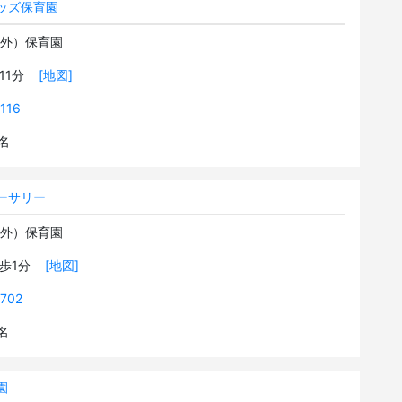
ッズ保育園
可外）保育園
歩11分
[地図]
116
9名
ーサリー
可外）保育園
徒歩1分
[地図]
702
2名
園