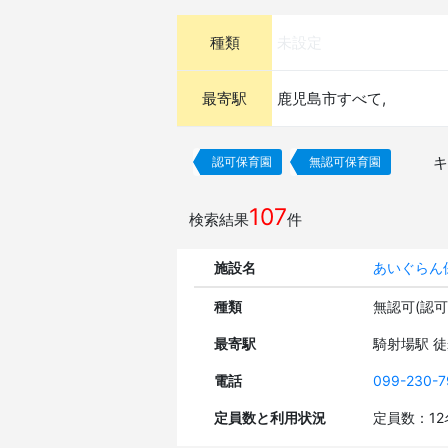
種類
未設定
最寄駅
鹿児島市すべて,
キ
認可保育園
無認可保育園
107
検索結果
件
施設名
あいぐらん
種類
無認可(認
最寄駅
騎射場駅 
電話
099-230-7
定員数と利用状況
定員数：1