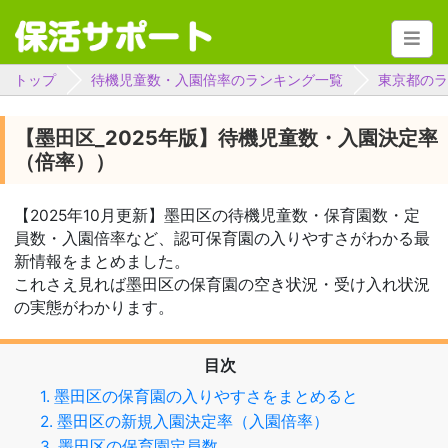
トップ
待機児童数・入園倍率のランキング一覧
東京都のラ
【墨田区_2025年版】待機児童数・入園決定率
（倍率））
【2025年10月更新】墨田区の待機児童数・保育園数・定
員数・入園倍率など、認可保育園の入りやすさがわかる最
新情報をまとめました。
これさえ見れば墨田区の保育園の空き状況・受け入れ状況
の実態がわかります。
目次
1. 墨田区の保育園の入りやすさをまとめると
2. 墨田区の新規入園決定率（入園倍率）
3. 墨田区の保育園定員数