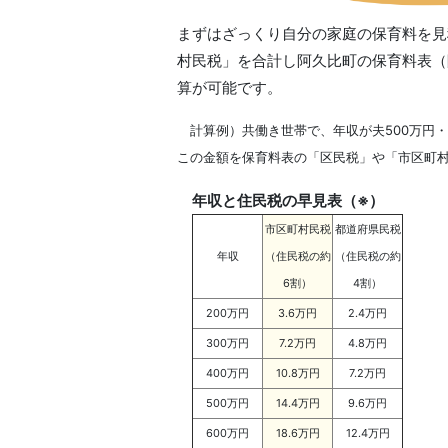
まずはざっくり自分の家庭の保育料を見
村民税」を合計し阿久比町の保育料表（
算が可能です。
計算例）共働き世帯で、年収が夫500万円・妻4
この金額を保育料表の「区民税」や「市区町
年収と住民税の早見表（※）
市区町村民税
都道府県民税
年収
（住民税の約
（住民税の約
6割）
4割）
200万円
3.6万円
2.4万円
300万円
7.2万円
4.8万円
400万円
10.8万円
7.2万円
500万円
14.4万円
9.6万円
600万円
18.6万円
12.4万円