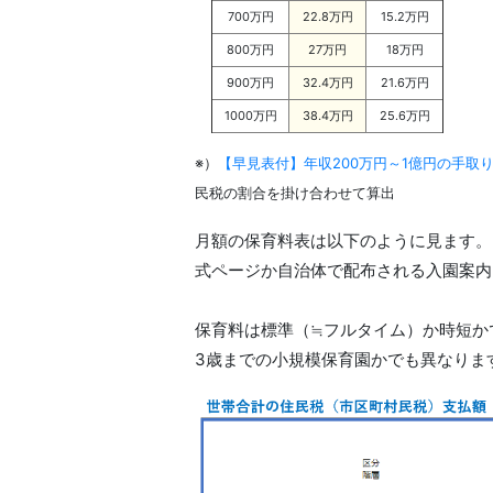
700万円
22.8万円
15.2万円
800万円
27万円
18万円
900万円
32.4万円
21.6万円
1000万円
38.4万円
25.6万円
※）
【早見表付】年収200万円～1億円の手取
民税の割合を掛け合わせて算出
月額の保育料表は以下のように見ます。
式ページか自治体で配布される入園案内
保育料は標準（≒フルタイム）か時短か
3歳までの小規模保育園かでも異なりま