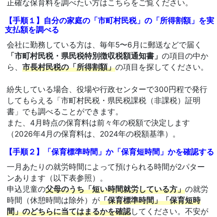
正確な保育料を調べたい方はこちらをご覧ください。
【手順１】自分の家庭の「市町村民税」の「所得割額」を実
支払額を調べる
会社に勤務している方は、毎年5〜6月に郵送などで届く
「市町村民税・県民税特別徴収税額通知書」
の項目の中か
ら、
市長村民税の「所得割額」
の項目を探してください。
紛失している場合、役場や行政センターで300円程で発行
してもらえる「市町村民税・県民税課税（非課税）証明
書」でも調べることができます。
また、4月時点の保育料は前々年の税額で決定します
（2026年4月の保育料は、2024年の税額基準）。
【手順２】「保育標準時間」か「保育短時間」かを確認する
一月あたりの就労時間によって預けられる時間が2パター
ンあります（以下表参照）。
申込児童の
父母のうち「短い時間就労している方」
の就労
時間（休憩時間は除外）が
「保育標準時間」「保育短時
間」のどちらに当てはまるかを確認
してください。不安が