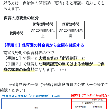
残る方は、自治体の保育課に電話すると確認に協力しても
らえます。
保育の必要量の区分
保育標準時間
保育短時間
約120時間/月以
約120時間/月未
就労時間
上
満
【手順３】保育園の料金表から金額を確認する
南富良野町の保育料表の中で、
【手順１】で調べた
夫婦合算の「所得割額」と
【手順２】で確認した
時間認定の当てはまる金額が、ご自
身の家庭の保育料
になります。（※）
※保育料表の一例（実物は南富良野町の公式ページ等でご
確認ください）