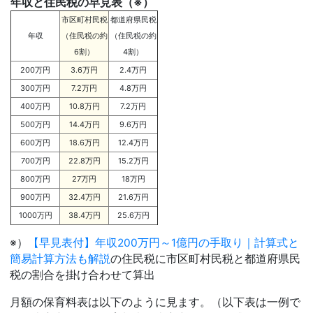
年収と住民税の早見表（※）
市区町村民税
都道府県民税
年収
（住民税の約
（住民税の約
6割）
4割）
200万円
3.6万円
2.4万円
300万円
7.2万円
4.8万円
400万円
10.8万円
7.2万円
500万円
14.4万円
9.6万円
600万円
18.6万円
12.4万円
700万円
22.8万円
15.2万円
800万円
27万円
18万円
900万円
32.4万円
21.6万円
1000万円
38.4万円
25.6万円
※）
【早見表付】年収200万円～1億円の手取り｜計算式と
簡易計算方法も解説
の住民税に市区町村民税と都道府県民
税の割合を掛け合わせて算出
月額の保育料表は以下のように見ます。（以下表は一例で