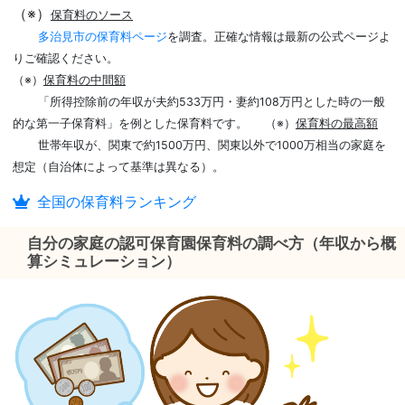
（※）
保育料のソース
多治見市の保育料ページ
を調査。正確な情報は最新の公式ページよ
りご確認ください。
（※）
保育料の中間額
「所得控除前の年収が夫約533万円・妻約108万円とした時の一般
的な第一子保育料」を例とした保育料です。
（※）
保育料の最高額
世帯年収が、関東で約1500万円、関東以外で1000万相当の家庭を
想定（自治体によって基準は異なる）。
全国の保育料ランキング
自分の家庭の認可保育園保育料の調べ方（年収から概
算シミュレーション）