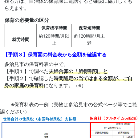
残る方は、自治体の保育課に電話すると確認に協力しても
らえます。
保育の必要量の区分
保育標準時間
保育短時間
約120時間/月以
約120時間/月未
就労時間
上
満
【手順３】保育園の料金表から金額を確認する
多治見市の保育料表の中で、
【手順１】で調べた
夫婦合算の「所得割額」と
【手順２】で確認した
時間認定の当てはまる金額が、ご自
身の家庭の保育料
になります。（※）
※保育料表の一例（実物は多治見市の公式ページ等でご確
認ください）