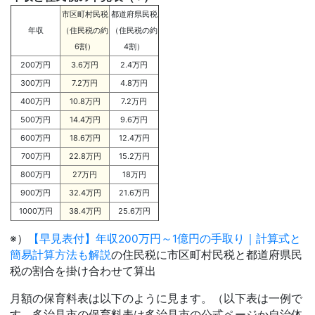
市区町村民税
都道府県民税
年収
（住民税の約
（住民税の約
6割）
4割）
200万円
3.6万円
2.4万円
300万円
7.2万円
4.8万円
400万円
10.8万円
7.2万円
500万円
14.4万円
9.6万円
600万円
18.6万円
12.4万円
700万円
22.8万円
15.2万円
800万円
27万円
18万円
900万円
32.4万円
21.6万円
1000万円
38.4万円
25.6万円
※）
【早見表付】年収200万円～1億円の手取り｜計算式と
簡易計算方法も解説
の住民税に市区町村民税と都道府県民
税の割合を掛け合わせて算出
月額の保育料表は以下のように見ます。（以下表は一例で
す。多治見市の保育料表は多治見市の公式ページか自治体