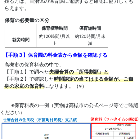
残る方は、自治体の保育課に電話すると確認に協力しても
らえます。
保育の必要量の区分
保育標準時間
保育短時間
約120時間/月以
約120時間/月未
就労時間
上
満
【手順３】保育園の料金表から金額を確認する
高槻市の保育料表の中で、
【手順１】で調べた
夫婦合算の「所得割額」と
【手順２】で確認した
時間認定の当てはまる金額が、ご自
身の家庭の保育料
になります。（※）
※保育料表の一例（実物は高槻市の公式ページ等でご確認
ください）