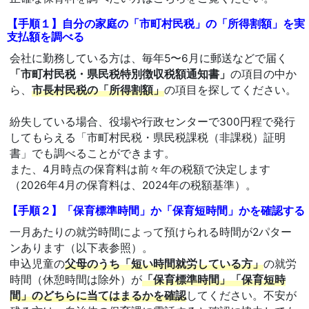
【手順１】自分の家庭の「市町村民税」の「所得割額」を実
支払額を調べる
会社に勤務している方は、毎年5〜6月に郵送などで届く
「市町村民税・県民税特別徴収税額通知書」
の項目の中か
ら、
市長村民税の「所得割額」
の項目を探してください。
紛失している場合、役場や行政センターで300円程で発行
してもらえる「市町村民税・県民税課税（非課税）証明
書」でも調べることができます。
また、4月時点の保育料は前々年の税額で決定します
（2026年4月の保育料は、2024年の税額基準）。
【手順２】「保育標準時間」か「保育短時間」かを確認する
一月あたりの就労時間によって預けられる時間が2パター
ンあります（以下表参照）。
申込児童の
父母のうち「短い時間就労している方」
の就労
時間（休憩時間は除外）が
「保育標準時間」「保育短時
間」のどちらに当てはまるかを確認
してください。不安が