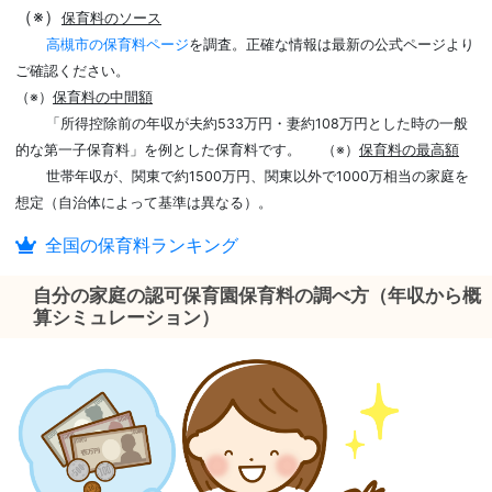
（※）
保育料のソース
高槻市の保育料ページ
を調査。正確な情報は最新の公式ページより
ご確認ください。
（※）
保育料の中間額
「所得控除前の年収が夫約533万円・妻約108万円とした時の一般
的な第一子保育料」を例とした保育料です。
（※）
保育料の最高額
世帯年収が、関東で約1500万円、関東以外で1000万相当の家庭を
想定（自治体によって基準は異なる）。
全国の保育料ランキング
自分の家庭の認可保育園保育料の調べ方（年収から概
算シミュレーション）