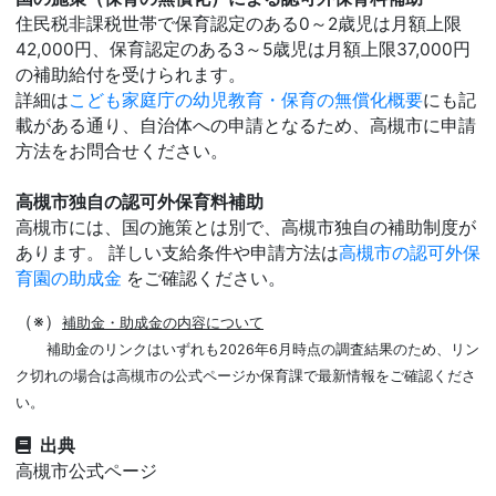
住民税非課税世帯で保育認定のある0～2歳児は月額上限
42,000円、保育認定のある3～5歳児は月額上限37,000円
の補助給付を受けられます。
詳細は
こども家庭庁の幼児教育・保育の無償化概要
にも記
載がある通り、自治体への申請となるため、高槻市に申請
方法をお問合せください。
高槻市独自の認可外保育料補助
高槻市には、国の施策とは別で、高槻市独自の補助制度が
あります。 詳しい支給条件や申請方法は
高槻市の認可外保
育園の助成金
をご確認ください。
（※）
補助金・助成金の内容について
補助金のリンクはいずれも2026年6月時点の調査結果のため、リン
ク切れの場合は高槻市の公式ページか保育課で最新情報をご確認くださ
い。
出典
高槻市公式ページ