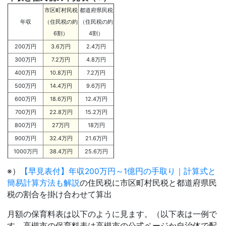
市区町村民税
都道府県民税
年収
（住民税の約
（住民税の約
6割）
4割）
200万円
3.6万円
2.4万円
300万円
7.2万円
4.8万円
400万円
10.8万円
7.2万円
500万円
14.4万円
9.6万円
600万円
18.6万円
12.4万円
700万円
22.8万円
15.2万円
800万円
27万円
18万円
900万円
32.4万円
21.6万円
1000万円
38.4万円
25.6万円
※）
【早見表付】年収200万円～1億円の手取り｜計算式と
簡易計算方法も解説
の住民税に市区町村民税と都道府県民
税の割合を掛け合わせて算出
月額の保育料表は以下のように見ます。（以下表は一例で
す。高槻市の保育料表は高槻市の公式ページか自治体で配