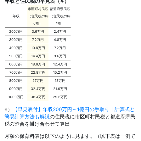
年収と住民税の早見表（※）
市区町村民税
都道府県民税
年収
（住民税の約
（住民税の約
6割）
4割）
200万円
3.6万円
2.4万円
300万円
7.2万円
4.8万円
400万円
10.8万円
7.2万円
500万円
14.4万円
9.6万円
600万円
18.6万円
12.4万円
700万円
22.8万円
15.2万円
800万円
27万円
18万円
900万円
32.4万円
21.6万円
1000万円
38.4万円
25.6万円
※）
【早見表付】年収200万円～1億円の手取り｜計算式と
簡易計算方法も解説
の住民税に市区町村民税と都道府県民
税の割合を掛け合わせて算出
月額の保育料表は以下のように見ます。（以下表は一例で