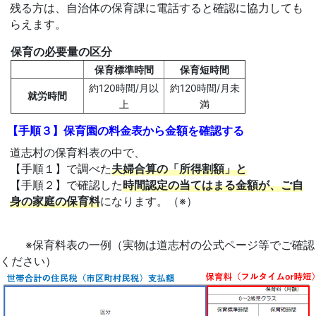
残る方は、自治体の保育課に電話すると確認に協力しても
らえます。
保育の必要量の区分
保育標準時間
保育短時間
約120時間/月以
約120時間/月未
就労時間
上
満
【手順３】保育園の料金表から金額を確認する
道志村の保育料表の中で、
【手順１】で調べた
夫婦合算の「所得割額」と
【手順２】で確認した
時間認定の当てはまる金額が、ご自
身の家庭の保育料
になります。（※）
※保育料表の一例（実物は道志村の公式ページ等でご確認
ください）