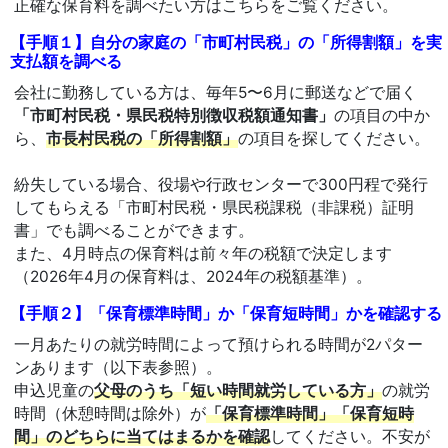
正確な保育料を調べたい方はこちらをご覧ください。
【手順１】自分の家庭の「市町村民税」の「所得割額」を実
支払額を調べる
会社に勤務している方は、毎年5〜6月に郵送などで届く
「市町村民税・県民税特別徴収税額通知書」
の項目の中か
ら、
市長村民税の「所得割額」
の項目を探してください。
紛失している場合、役場や行政センターで300円程で発行
してもらえる「市町村民税・県民税課税（非課税）証明
書」でも調べることができます。
また、4月時点の保育料は前々年の税額で決定します
（2026年4月の保育料は、2024年の税額基準）。
【手順２】「保育標準時間」か「保育短時間」かを確認する
一月あたりの就労時間によって預けられる時間が2パター
ンあります（以下表参照）。
申込児童の
父母のうち「短い時間就労している方」
の就労
時間（休憩時間は除外）が
「保育標準時間」「保育短時
間」のどちらに当てはまるかを確認
してください。不安が