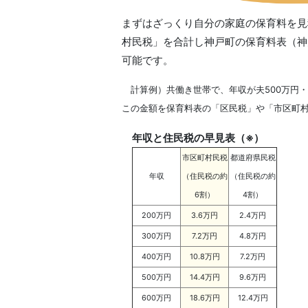
まずはざっくり自分の家庭の保育料を見
村民税」を合計し神戸町の保育料表（神
可能です。
計算例）共働き世帯で、年収が夫500万円・妻4
この金額を保育料表の「区民税」や「市区町
年収と住民税の早見表（※）
市区町村民税
都道府県民税
年収
（住民税の約
（住民税の約
6割）
4割）
200万円
3.6万円
2.4万円
300万円
7.2万円
4.8万円
400万円
10.8万円
7.2万円
500万円
14.4万円
9.6万円
600万円
18.6万円
12.4万円