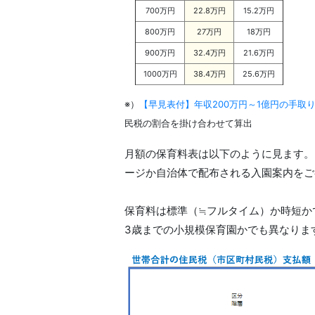
700万円
22.8万円
15.2万円
800万円
27万円
18万円
900万円
32.4万円
21.6万円
1000万円
38.4万円
25.6万円
※）
【早見表付】年収200万円～1億円の手取
民税の割合を掛け合わせて算出
月額の保育料表は以下のように見ます。
ージか自治体で配布される入園案内をご
保育料は標準（≒フルタイム）か時短か
3歳までの小規模保育園かでも異なりま