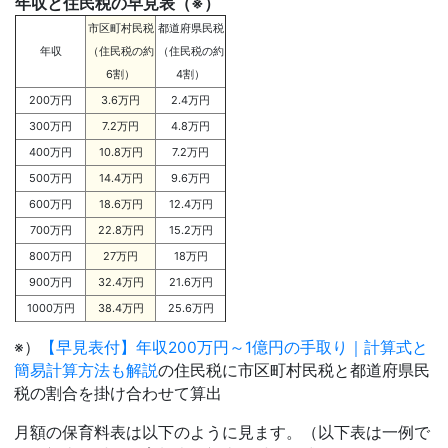
年収と住民税の早見表（※）
市区町村民税
都道府県民税
年収
（住民税の約
（住民税の約
6割）
4割）
200万円
3.6万円
2.4万円
300万円
7.2万円
4.8万円
400万円
10.8万円
7.2万円
500万円
14.4万円
9.6万円
600万円
18.6万円
12.4万円
700万円
22.8万円
15.2万円
800万円
27万円
18万円
900万円
32.4万円
21.6万円
1000万円
38.4万円
25.6万円
※）
【早見表付】年収200万円～1億円の手取り｜計算式と
簡易計算方法も解説
の住民税に市区町村民税と都道府県民
税の割合を掛け合わせて算出
月額の保育料表は以下のように見ます。（以下表は一例で