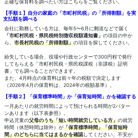
正確な保育料を調べたい方はこちらをご覧ください。
【手順１】自分の家庭の「市町村民税」の「所得割額」を実
支払額を調べる
会社に勤務している方は、毎年5〜6月に郵送などで届く
「市町村民税・県民税特別徴収税額通知書」
の項目の中か
ら、
市長村民税の「所得割額」
の項目を探してください。
紛失している場合、役場や行政センターで300円程で発行
してもらえる「市町村民税・県民税課税（非課税）証明
書」でも調べることができます。
また、4月時点の保育料は前々年の税額で決定します
（2026年4月の保育料は、2024年の税額基準）。
【手順２】「保育標準時間」か「保育短時間」かを確認する
一月あたりの就労時間によって預けられる時間が2パター
ンあります（以下表参照）。
申込児童の
父母のうち「短い時間就労している方」
の就労
時間（休憩時間は除外）が
「保育標準時間」「保育短時
間」のどちらに当てはまるかを確認
してください。不安が