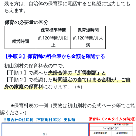
残る方は、自治体の保育課に電話すると確認に協力しても
らえます。
保育の必要量の区分
保育標準時間
保育短時間
約120時間/月以
約120時間/月未
就労時間
上
満
【手順３】保育園の料金表から金額を確認する
初山別村の保育料表の中で、
【手順１】で調べた
夫婦合算の「所得割額」と
【手順２】で確認した
時間認定の当てはまる金額が、ご自
身の家庭の保育料
になります。（※）
※保育料表の一例（実物は初山別村の公式ページ等でご確
認ください）