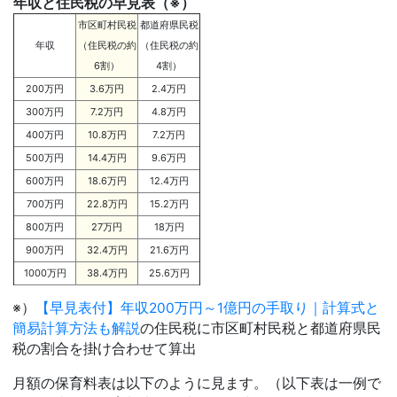
年収と住民税の早見表（※）
市区町村民税
都道府県民税
年収
（住民税の約
（住民税の約
6割）
4割）
200万円
3.6万円
2.4万円
300万円
7.2万円
4.8万円
400万円
10.8万円
7.2万円
500万円
14.4万円
9.6万円
600万円
18.6万円
12.4万円
700万円
22.8万円
15.2万円
800万円
27万円
18万円
900万円
32.4万円
21.6万円
1000万円
38.4万円
25.6万円
※）
【早見表付】年収200万円～1億円の手取り｜計算式と
簡易計算方法も解説
の住民税に市区町村民税と都道府県民
税の割合を掛け合わせて算出
月額の保育料表は以下のように見ます。（以下表は一例で