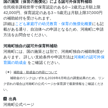
国の施策（保育の無償化）による認可外保育料補助
住民税非課税世帯で保育認定のある0～2歳児は月額上限
42,000円、保育認定のある3～5歳児は月額上限37,000円
の補助給付を受けられます。
詳細は
こども家庭庁の幼児教育・保育の無償化概要
にも記
載がある通り、自治体への申請となるため、河南町に申請
方法をお問合せください。
河南町独自の認可外保育料補助
河南町には、国の施策とは別で、河南町独自の補助制度が
あります。 詳しい支給条件や申請方法は
河南町の認可外保
育園の助成金
をご確認ください。
（※）
補助金・助成金の内容について
補助金のリンクはいずれも2026年6月時点の調査結果のため、リン
ク切れの場合は河南町の公式ページか保育課で最新情報をご確認くださ
い。
出典
河南町公式ページ