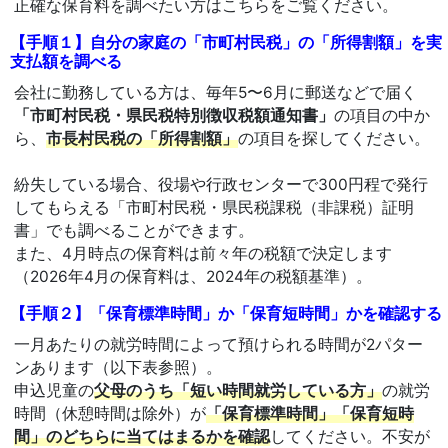
正確な保育料を調べたい方はこちらをご覧ください。
【手順１】自分の家庭の「市町村民税」の「所得割額」を実
支払額を調べる
会社に勤務している方は、毎年5〜6月に郵送などで届く
「市町村民税・県民税特別徴収税額通知書」
の項目の中か
ら、
市長村民税の「所得割額」
の項目を探してください。
紛失している場合、役場や行政センターで300円程で発行
してもらえる「市町村民税・県民税課税（非課税）証明
書」でも調べることができます。
また、4月時点の保育料は前々年の税額で決定します
（2026年4月の保育料は、2024年の税額基準）。
【手順２】「保育標準時間」か「保育短時間」かを確認する
一月あたりの就労時間によって預けられる時間が2パター
ンあります（以下表参照）。
申込児童の
父母のうち「短い時間就労している方」
の就労
時間（休憩時間は除外）が
「保育標準時間」「保育短時
間」のどちらに当てはまるかを確認
してください。不安が