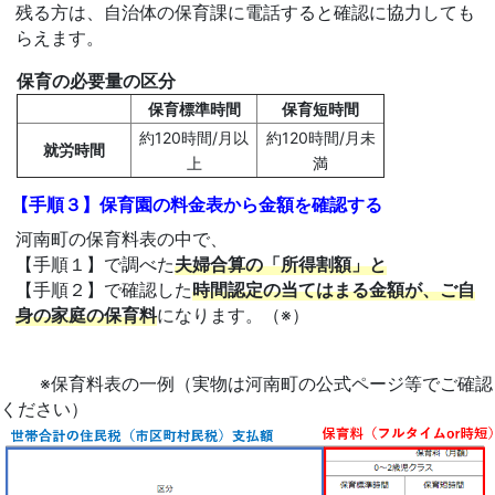
残る方は、自治体の保育課に電話すると確認に協力しても
らえます。
保育の必要量の区分
保育標準時間
保育短時間
約120時間/月以
約120時間/月未
就労時間
上
満
【手順３】保育園の料金表から金額を確認する
河南町の保育料表の中で、
【手順１】で調べた
夫婦合算の「所得割額」と
【手順２】で確認した
時間認定の当てはまる金額が、ご自
身の家庭の保育料
になります。（※）
※保育料表の一例（実物は河南町の公式ページ等でご確認
ください）