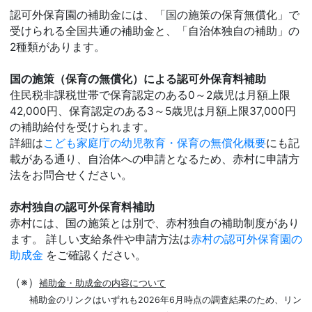
認可外保育園の補助金には、「国の施策の保育無償化」で
受けられる全国共通の補助金と、「自治体独自の補助」の
2種類があります。
国の施策（保育の無償化）による認可外保育料補助
住民税非課税世帯で保育認定のある0～2歳児は月額上限
42,000円、保育認定のある3～5歳児は月額上限37,000円
の補助給付を受けられます。
詳細は
こども家庭庁の幼児教育・保育の無償化概要
にも記
載がある通り、自治体への申請となるため、赤村に申請方
法をお問合せください。
赤村独自の認可外保育料補助
赤村には、国の施策とは別で、赤村独自の補助制度があり
ます。 詳しい支給条件や申請方法は
赤村の認可外保育園の
助成金
をご確認ください。
（※）
補助金・助成金の内容について
補助金のリンクはいずれも2026年6月時点の調査結果のため、リン