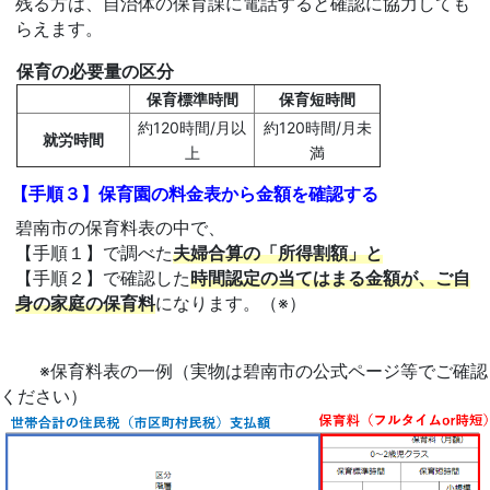
残る方は、自治体の保育課に電話すると確認に協力しても
らえます。
保育の必要量の区分
保育標準時間
保育短時間
約120時間/月以
約120時間/月未
就労時間
上
満
【手順３】保育園の料金表から金額を確認する
碧南市の保育料表の中で、
【手順１】で調べた
夫婦合算の「所得割額」と
【手順２】で確認した
時間認定の当てはまる金額が、ご自
身の家庭の保育料
になります。（※）
※保育料表の一例（実物は碧南市の公式ページ等でご確認
ください）