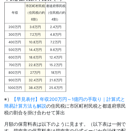
市区町村民税
都道府県民税
年収
（住民税の約
（住民税の約
6割）
4割）
200万円
3.6万円
2.4万円
300万円
7.2万円
4.8万円
400万円
10.8万円
7.2万円
500万円
14.4万円
9.6万円
600万円
18.6万円
12.4万円
700万円
22.8万円
15.2万円
800万円
27万円
18万円
900万円
32.4万円
21.6万円
1000万円
38.4万円
25.6万円
※）
【早見表付】年収200万円～1億円の手取り｜計算式と
簡易計算方法も解説
の住民税に市区町村民税と都道府県民
税の割合を掛け合わせて算出
月額の保育料表は以下のように見ます。（以下表は一例で
す。碧南市の保育料表は碧南市の公式ページか自治体で配