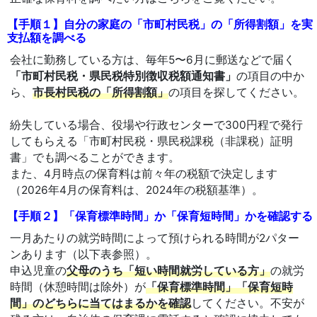
【手順１】自分の家庭の「市町村民税」の「所得割額」を実
支払額を調べる
会社に勤務している方は、毎年5〜6月に郵送などで届く
「市町村民税・県民税特別徴収税額通知書」
の項目の中か
ら、
市長村民税の「所得割額」
の項目を探してください。
紛失している場合、役場や行政センターで300円程で発行
してもらえる「市町村民税・県民税課税（非課税）証明
書」でも調べることができます。
また、4月時点の保育料は前々年の税額で決定します
（2026年4月の保育料は、2024年の税額基準）。
【手順２】「保育標準時間」か「保育短時間」かを確認する
一月あたりの就労時間によって預けられる時間が2パター
ンあります（以下表参照）。
申込児童の
父母のうち「短い時間就労している方」
の就労
時間（休憩時間は除外）が
「保育標準時間」「保育短時
間」のどちらに当てはまるかを確認
してください。不安が