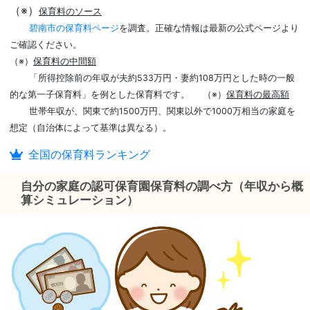
（※）
保育料のソース
碧南市の保育料ページ
を調査。正確な情報は最新の公式ページより
ご確認ください。
（※）
保育料の中間額
「所得控除前の年収が夫約533万円・妻約108万円とした時の一般
的な第一子保育料」を例とした保育料です。
（※）
保育料の最高額
世帯年収が、関東で約1500万円、関東以外で1000万相当の家庭を
想定（自治体によって基準は異なる）。
全国の保育料ランキング
自分の家庭の認可保育園保育料の調べ方（年収から概
算シミュレーション）