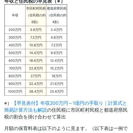
年収と住民税の早見表（※）
市区町村民税
都道府県民税
年収
（住民税の約
（住民税の約
6割）
4割）
200万円
3.6万円
2.4万円
300万円
7.2万円
4.8万円
400万円
10.8万円
7.2万円
500万円
14.4万円
9.6万円
600万円
18.6万円
12.4万円
700万円
22.8万円
15.2万円
800万円
27万円
18万円
900万円
32.4万円
21.6万円
1000万円
38.4万円
25.6万円
※）
【早見表付】年収200万円～1億円の手取り｜計算式と
簡易計算方法も解説
の住民税に市区町村民税と都道府県民
税の割合を掛け合わせて算出
月額の保育料表は以下のように見ます。（以下表は一例で