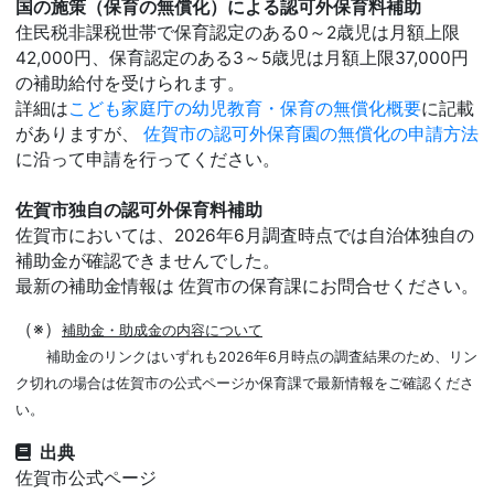
国の施策（保育の無償化）による認可外保育料補助
住民税非課税世帯で保育認定のある0～2歳児は月額上限
42,000円、保育認定のある3～5歳児は月額上限37,000円
の補助給付を受けられます。
詳細は
こども家庭庁の幼児教育・保育の無償化概要
に記載
がありますが、
佐賀市の認可外保育園の無償化の申請方法
に沿って申請を行ってください。
佐賀市独自の認可外保育料補助
佐賀市においては、2026年6月調査時点では自治体独自の
補助金が確認できませんでした。
最新の補助金情報は 佐賀市の保育課にお問合せください。
（※）
補助金・助成金の内容について
補助金のリンクはいずれも2026年6月時点の調査結果のため、リン
ク切れの場合は佐賀市の公式ページか保育課で最新情報をご確認くださ
い。
出典
佐賀市公式ページ