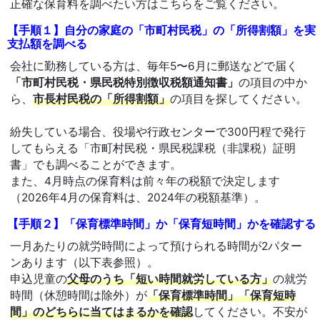
正確な保育料を調べたい方はこちらをご覧ください。
【手順１】自分の家庭の「市町村民税」の「所得割額」を実
支払額を調べる
会社に勤務している方は、毎年5〜6月に郵送などで届く
「市町村民税・県民税特別徴収税額通知書」
の項目の中か
ら、
市長村民税の「所得割額」
の項目を探してください。
紛失している場合、役場や行政センターで300円程で発行
してもらえる「市町村民税・県民税課税（非課税）証明
書」でも調べることができます。
また、4月時点の保育料は前々年の税額で決定します
（2026年4月の保育料は、2024年の税額基準）。
【手順２】「保育標準時間」か「保育短時間」かを確認する
一月あたりの就労時間によって預けられる時間が2パター
ンあります（以下表参照）。
申込児童の
父母のうち「短い時間就労している方」
の就労
時間（休憩時間は除外）が
「保育標準時間」「保育短時
間」のどちらに当てはまるかを確認
してください。不安が