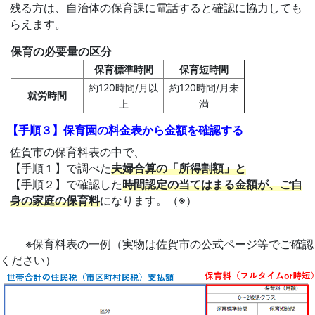
残る方は、自治体の保育課に電話すると確認に協力しても
らえます。
保育の必要量の区分
保育標準時間
保育短時間
約120時間/月以
約120時間/月未
就労時間
上
満
【手順３】保育園の料金表から金額を確認する
佐賀市の保育料表の中で、
【手順１】で調べた
夫婦合算の「所得割額」と
【手順２】で確認した
時間認定の当てはまる金額が、ご自
身の家庭の保育料
になります。（※）
※保育料表の一例（実物は佐賀市の公式ページ等でご確認
ください）