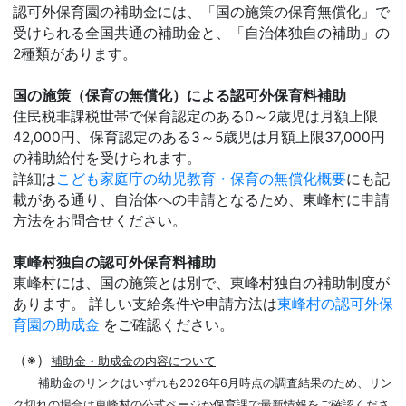
認可外保育園の補助金には、「国の施策の保育無償化」で
受けられる全国共通の補助金と、「自治体独自の補助」の
2種類があります。
国の施策（保育の無償化）による認可外保育料補助
住民税非課税世帯で保育認定のある0～2歳児は月額上限
42,000円、保育認定のある3～5歳児は月額上限37,000円
の補助給付を受けられます。
詳細は
こども家庭庁の幼児教育・保育の無償化概要
にも記
載がある通り、自治体への申請となるため、東峰村に申請
方法をお問合せください。
東峰村独自の認可外保育料補助
東峰村には、国の施策とは別で、東峰村独自の補助制度が
あります。 詳しい支給条件や申請方法は
東峰村の認可外保
育園の助成金
をご確認ください。
（※）
補助金・助成金の内容について
補助金のリンクはいずれも2026年6月時点の調査結果のため、リン
ク切れの場合は東峰村の公式ページか保育課で最新情報をご確認くださ