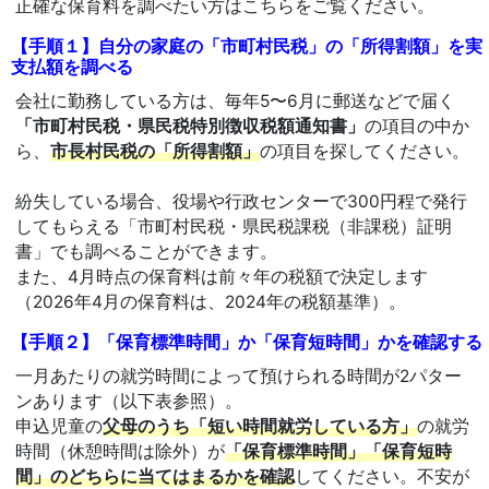
正確な保育料を調べたい方はこちらをご覧ください。
【手順１】自分の家庭の「市町村民税」の「所得割額」を実
支払額を調べる
会社に勤務している方は、毎年5〜6月に郵送などで届く
「市町村民税・県民税特別徴収税額通知書」
の項目の中か
ら、
市長村民税の「所得割額」
の項目を探してください。
紛失している場合、役場や行政センターで300円程で発行
してもらえる「市町村民税・県民税課税（非課税）証明
書」でも調べることができます。
また、4月時点の保育料は前々年の税額で決定します
（2026年4月の保育料は、2024年の税額基準）。
【手順２】「保育標準時間」か「保育短時間」かを確認する
一月あたりの就労時間によって預けられる時間が2パター
ンあります（以下表参照）。
申込児童の
父母のうち「短い時間就労している方」
の就労
時間（休憩時間は除外）が
「保育標準時間」「保育短時
間」のどちらに当てはまるかを確認
してください。不安が