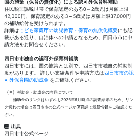
国の施策（保育の無償化）による認可外保育料補助
住民税非課税世帯で保育認定のある0～2歳児は月額上限
42,000円、保育認定のある3～5歳児は月額上限37,000円
の補助給付を受けられます。
詳細は
こども家庭庁の幼児教育・保育の無償化概要
にも記
載がある通り、自治体への申請となるため、四日市市に申
請方法をお問合せください。
四日市市独自の認可外保育料補助
四日市市には、国の施策とは別で、四日市市独自の補助制
度があります。 詳しい支給条件や申請方法は
四日市市の認
可外保育園の助成金
をご確認ください。
（※）
補助金・助成金の内容について
補助金のリンクはいずれも2026年6月時点の調査結果のため、リン
ク切れの場合は四日市市の公式ページか保育課で最新情報をご確認くだ
さい。
出典
四日市市公式ページ