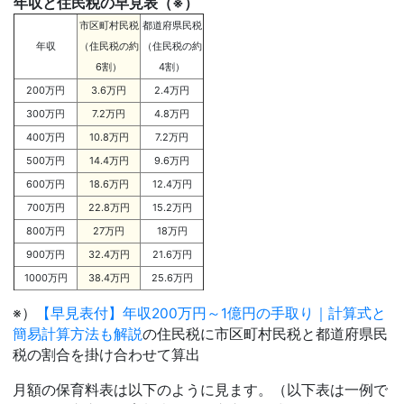
年収と住民税の早見表（※）
市区町村民税
都道府県民税
年収
（住民税の約
（住民税の約
6割）
4割）
200万円
3.6万円
2.4万円
300万円
7.2万円
4.8万円
400万円
10.8万円
7.2万円
500万円
14.4万円
9.6万円
600万円
18.6万円
12.4万円
700万円
22.8万円
15.2万円
800万円
27万円
18万円
900万円
32.4万円
21.6万円
1000万円
38.4万円
25.6万円
※）
【早見表付】年収200万円～1億円の手取り｜計算式と
簡易計算方法も解説
の住民税に市区町村民税と都道府県民
税の割合を掛け合わせて算出
月額の保育料表は以下のように見ます。（以下表は一例で