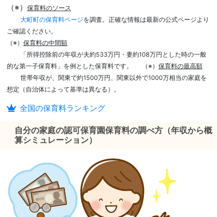
（※）
保育料のソース
大町町の保育料ページ
を調査。正確な情報は最新の公式ページより
ご確認ください。
（※）
保育料の中間額
「所得控除前の年収が夫約533万円・妻約108万円とした時の一般
的な第一子保育料」を例とした保育料です。
（※）
保育料の最高額
世帯年収が、関東で約1500万円、関東以外で1000万相当の家庭を
想定（自治体によって基準は異なる）。
全国の保育料ランキング
自分の家庭の認可保育園保育料の調べ方（年収から概
算シミュレーション）