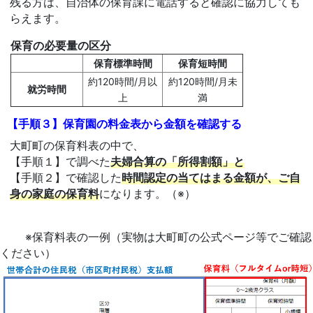
残る方は、自治体の保育課に電話すると確認に協力しても
らえます。
保育の必要量の区分
保育標準時間
保育短時間
約120時間/月以
約120時間/月未
就労時間
上
満
【手順３】保育園の料金表から金額を確認する
大町町の保育料表の中で、
【手順１】で調べた
夫婦合算の「所得割額」と
【手順２】で確認した
時間認定の当てはまる金額が、ご自
身の家庭の保育料
になります。（※）
※保育料表の一例（実物は大町町の公式ページ等でご確認
ください）