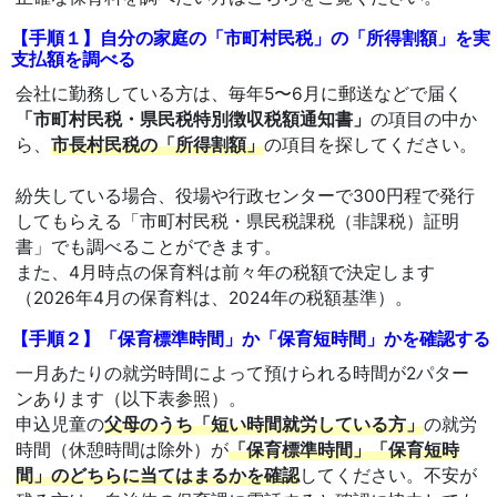
【手順１】自分の家庭の「市町村民税」の「所得割額」を実
支払額を調べる
会社に勤務している方は、毎年5〜6月に郵送などで届く
「市町村民税・県民税特別徴収税額通知書」
の項目の中か
ら、
市長村民税の「所得割額」
の項目を探してください。
紛失している場合、役場や行政センターで300円程で発行
してもらえる「市町村民税・県民税課税（非課税）証明
書」でも調べることができます。
また、4月時点の保育料は前々年の税額で決定します
（2026年4月の保育料は、2024年の税額基準）。
【手順２】「保育標準時間」か「保育短時間」かを確認する
一月あたりの就労時間によって預けられる時間が2パター
ンあります（以下表参照）。
申込児童の
父母のうち「短い時間就労している方」
の就労
時間（休憩時間は除外）が
「保育標準時間」「保育短時
間」のどちらに当てはまるかを確認
してください。不安が