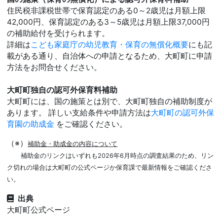
住民税非課税世帯で保育認定のある0～2歳児は月額上限
42,000円、保育認定のある3～5歳児は月額上限37,000円
の補助給付を受けられます。
詳細は
こども家庭庁の幼児教育・保育の無償化概要
にも記
載がある通り、自治体への申請となるため、大町町に申請
方法をお問合せください。
大町町独自の認可外保育料補助
大町町には、国の施策とは別で、大町町独自の補助制度が
あります。 詳しい支給条件や申請方法は
大町町の認可外保
育園の助成金
をご確認ください。
（※）
補助金・助成金の内容について
補助金のリンクはいずれも2026年6月時点の調査結果のため、リン
ク切れの場合は大町町の公式ページか保育課で最新情報をご確認くださ
い。
出典
大町町公式ページ