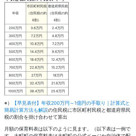
市区町村民税
都道府県民税
年収
（住民税の約
（住民税の約
6割）
4割）
200万円
3.6万円
2.4万円
300万円
7.2万円
4.8万円
400万円
10.8万円
7.2万円
500万円
14.4万円
9.6万円
600万円
18.6万円
12.4万円
700万円
22.8万円
15.2万円
800万円
27万円
18万円
900万円
32.4万円
21.6万円
1000万円
38.4万円
25.6万円
※）
【早見表付】年収200万円～1億円の手取り｜計算式と
簡易計算方法も解説
の住民税に市区町村民税と都道府県民
税の割合を掛け合わせて算出
月額の保育料表は以下のように見ます。（以下表は一例で
す。大町町の保育料表は大町町の公式ページか自治体で配