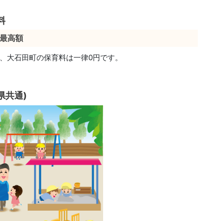
料
最高額
、大石田町の保育料は一律0円です。
県共通)